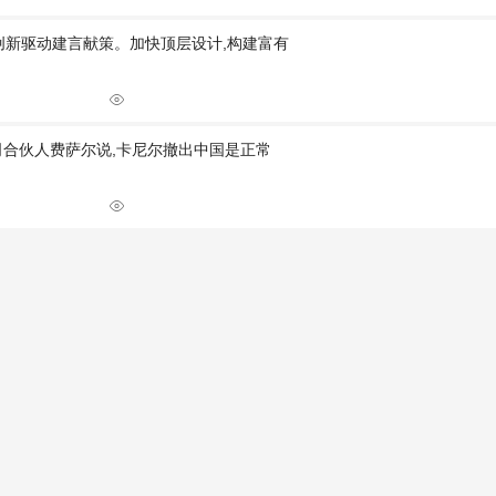
创新驱动建言献策。加快顶层设计,构建富有
司合伙人费萨尔说,卡尼尔撤出中国是正常