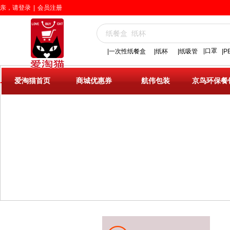
亲，请登录
|
会员注册
|口罩
|一次性纸餐盒
|
纸杯
|纸吸管
|
服务项目
爱淘猫首页
商城优惠券
航伟包装
京鸟环保餐