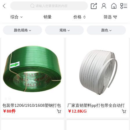
请输入您要搜索的内容
综合
销量
价格
筛选
颜色规格
规格
颜色
包装带1206/1910/1608塑钢打包
厂家直销塑料pp打包带全自动打
带 PET塑钢带塑
￥80件
包机半自动机用全新料透明打包
￥12.8KG
袋