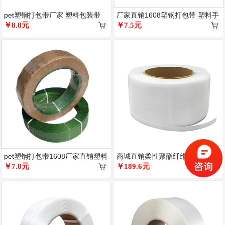
pet塑钢打包带厂家 塑料包装带
厂家直销1608塑钢打包带 塑料手
绿色压花透明1608编织包
￥8.8元
动包装带绿色PET捆扎带可
￥7.5元
pet塑钢打包带1608厂家直销塑料
商城直销柔性聚酯纤维打包带13
包装带1606手工绿色塑
￥7.8元
16 19 25 32mm物
￥189.6元