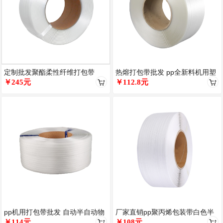
定制批发聚酯柔性纤维打包带
热熔打包带批发 pp全新料机用塑
13mm16mm19mm25mm3
￥245元
料捆扎带 全自动透明白色包装
￥112.8元
pp机用打包带批发 自动半自动物
厂家直销pp聚丙烯包装带白色半
流包装带白色透明手工塑料带定
￥114元
透明半自动全自动塑料打包带30
￥108元