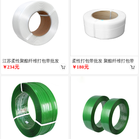
江苏柔性聚酯纤维打包带批发
柔性打包带批发 聚酯纤维打包带
13mm16mm19mm25mm
￥234元
物流高承重32mm柔性捆扎纤
￥180元