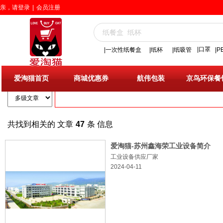
亲，请登录
|
会员注册
|口罩
|一次性纸餐盒
|
纸杯
|纸吸管
|
搜索
爱淘猫首页
商城优惠券
航伟包装
京鸟环保餐
共找到相关的 文章
47
条 信息
爱淘猫-苏州鑫海荣工业设备简介
工业设备供应厂家
2024-04-11