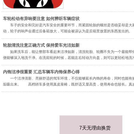
车轮松动有异响要注意 如何辨听车辆症状
车子的安全和完好是汽车安全的重要环节，而紧固轮胎的螺丝是否稳妥却是大家
动，轮子的响声会通过后备箱放大，可能会被误认为是后箱里放置的东西发出的
2024-04-02
轮胎清洗注意正确方式 保持爱车光洁如新
如果洗车后，能让整部车看起来洁净如新，清洗轮胎、轮圈不失为一个最能帮你
便能够深入地洗干净。在洗前轮的时候，若能左右转动方向盘，则可以更轻松地洗
2024-04-03
内饰洁净很重要 汇总车辆车内饰保养心得
一个洁净清新、亮丽舒适的驾车环境，不仅能够延长内饰的寿命，同时也能有效
垢吸出来。 高档轿车多使用真皮座椅，既舒适又显高贵，使用寿命也较长。真皮
2024-04-03
7天无理
由换货