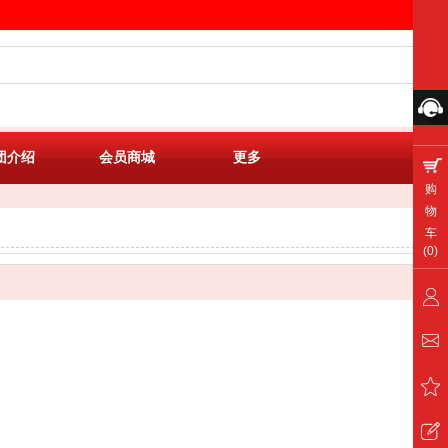
团介绍
会员商城
更多
购
物
车
(
0
)