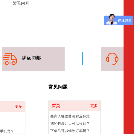
暂无内容
满额
包邮
7*
常
见问题
首页
更多
更多
商家入驻收费流程及标准
我的包裹几天可以收到？
下单后可以修改订单吗？
手机号？