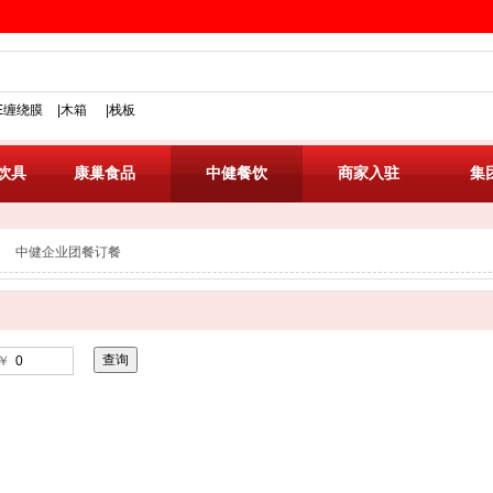
搜索
PE缠绕膜
|木箱
|栈板
饮具
康巢食品
中健餐饮
商家入驻
集
中健企业团餐订餐
￥