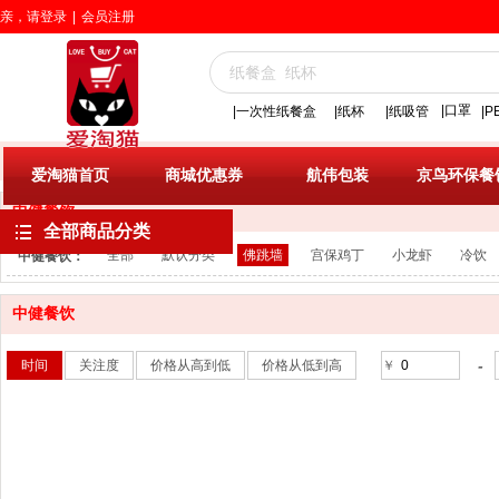
亲，请登录
|
会员注册
|口罩
|一次性纸餐盒
|
纸杯
|纸吸管
|
爱淘猫首页
>>
中健餐饮
>>
佛跳墙
爱淘猫首页
商城优惠券
航伟包装
京鸟环保餐
中健餐饮
全部商品分类
全部
默认分类
佛跳墙
宫保鸡丁
小龙虾
冷饮
中健餐饮：
中健餐饮
-
时间
关注度
价格从高到低
价格从低到高
￥