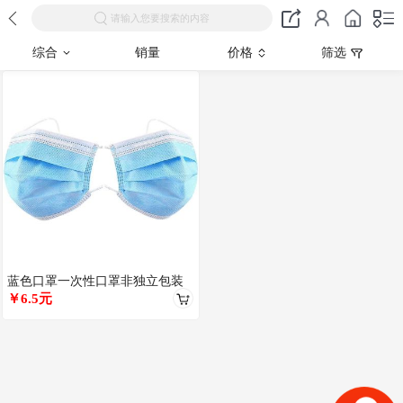
请输入您要搜索的内容
综合
销量
价格
筛选
蓝色口罩一次性口罩非独立包装
我爱你中国风国潮印花囗罩含熔
￥6.5元
喷防