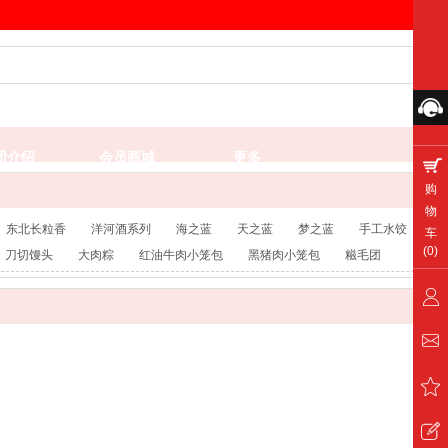
团介绍
会员商城
更多
购
物
东北长粒香
洋河酒系列
海之蓝
天之蓝
梦之蓝
手工水饺
宫
车
(
0
)
刀切馒头
大肉粽
红油牛肉小笼包
黑猪肉小笼包
糍毛团