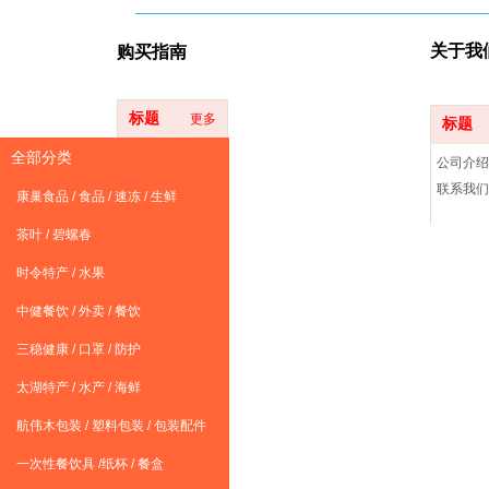
关于我
购买指
南
标题
更多
标题
全部分类
账号注册
公司介绍
挑选商品
联系我们
康巢食品 / 食品 / 速冻 / 生鲜
下单流程
茶叶 / 碧螺春
时令特产 / 水果
中健餐饮 / 外卖 / 餐饮
三稳健康 / 口罩 / 防护
太湖特产 / 水产 / 海鲜
航伟木包装 / 塑料包装 / 包装配件
一次性餐饮具 /纸杯 / 餐盒