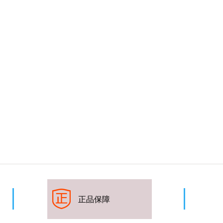
收藏
正品保
障