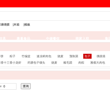
搜索
PE缠绕膜
|木箱
|栈板
饮具
康巢食品
中健餐饮
商家入驻
集
婆饼
粽子
竹编篮
速冻鲜肉包
烧麦
预制菜
包子
佛跳墙
蒜香十三香小龙虾
药膳包子馒头
烧麦
糍毛团
肉粽
雅都大肉包
￥