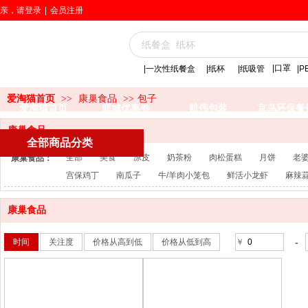
亲，请登录
|
会员注册
|口罩
|一次性纸餐盒
|
纸杯
|纸吸管
|
爱淘猫首页
>>
康巢食品
>>
包子
爱淘猫首页
商城优惠券
航伟包装
京鸟环保餐
康巢食品
全部商品分类
全部
美食
凉皮
奶茶粉
肉松蛋糕
月饼
老
康巢食品：
宫保鸡丁
南瓜子
牛/羊肉小笼包
鲜活小龙虾
麻辣
康巢食品
-
时间
关注度
价格从高到低
价格从低到高
￥