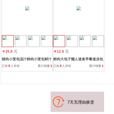
收藏
￥35.9
元
￥12.9
元
猪肉小笼包汤汁鲜肉小笼包鲜汁
鲜肉大包子懒人速食早餐速冻包
早茶点心包子冷冻懒人速食肉包
点半成品包子馒头荤素肉包子批
已有
0
人评价
累计销量
1
已有
0
人评价
累计销量
1
早餐
发
7天无理
由换货