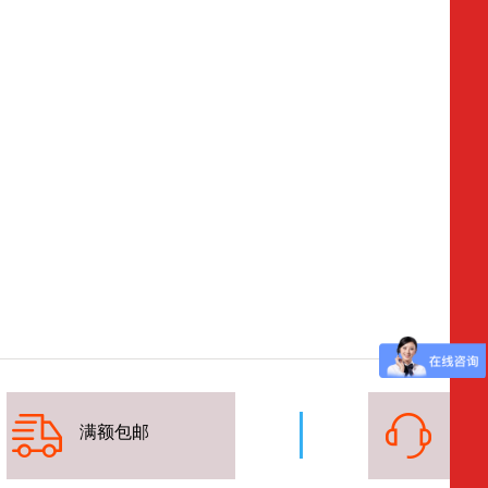
满额
包邮
7*