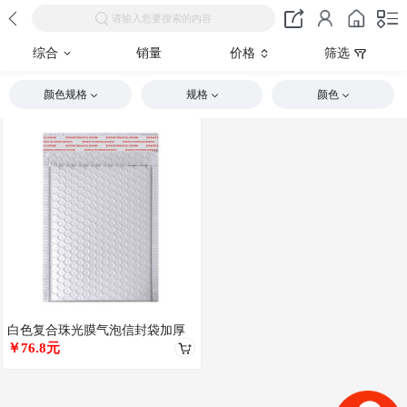
请输入您要搜索的内容
综合
销量
价格
筛选
颜色规格
规格
颜色
白色复合珠光膜气泡信封袋加厚
泡沫袋防水防震服装快递泡沫袋
￥76.8元