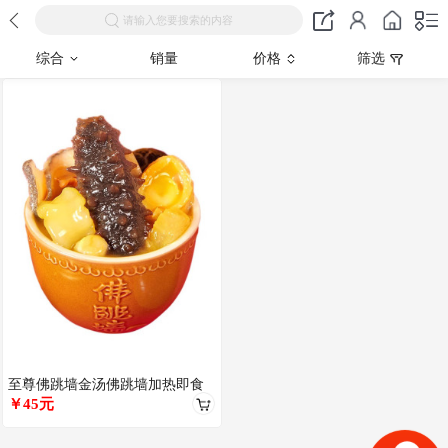
请输入您要搜索的内容
综合
销量
价格
筛选
至尊佛跳墙金汤佛跳墙加热即食
大鲍鱼中秋节礼盒送礼高档礼品
￥45元
罐装