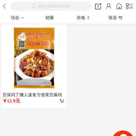
请输入您要搜索的内容
综合
销量
价格
筛选
宫保鸡丁懒人速食方便菜宫爆鸡
丁家常外卖菜商用快餐半成品拌
￥12.9元
饭