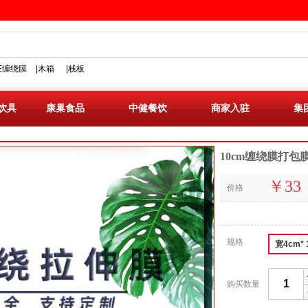
PE缠绕膜
|木箱
|栈板
保鲜膜小卷塑料薄膜pe拉伸缠绕膜外卖包装膜小拉伸膜
饮具
康巢食品
中健餐饮
商家入驻
集
10cm缠绕膜打
￥33
价格
规格
宽4cm*
购买数量