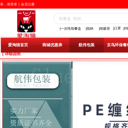
亲，请登录
|
会员注册
|口罩
|一次性纸餐盒
|
纸杯
|纸吸管
|
爱淘猫首页
>>
航伟包装
>>
pe缠绕膜
>>
10cm缠绕膜打包膜工业
爱淘猫首页
商城优惠券
航伟包装
京鸟环保餐
详细说明