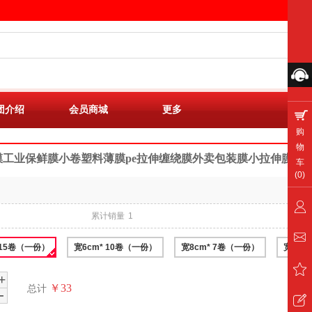
团介绍
会员商城
更多
购
物
包膜工业保鲜膜小卷塑料薄膜pe拉伸缠绕膜外卖包装膜小拉伸膜
车
(
0
)
累计销量
1
 15卷（一份）
宽6cm* 10卷（一份）
宽8cm* 7卷（一份）
宽10c
+
￥33
总计
-